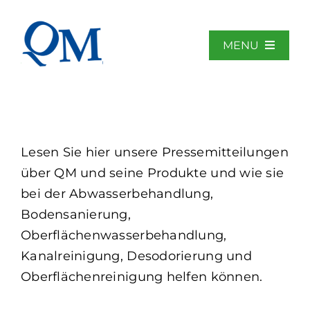
Zum
Inhalt
springen
MENU
Startseite
Lesen Sie hier unsere Pressemitteilungen
Über QM
über QM und seine Produkte und wie sie
bei der Abwasserbehandlung,
Anwendungsbereiche
Bodensanierung,
Oberflächenwasserbehandlung,
Bibliothek
Kanalreinigung, Desodorierung und
Oberflächenreinigung helfen können.
Nachrichten