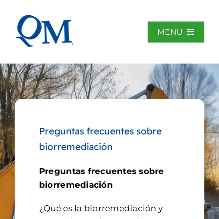
Saltar
al
contenido
MENU
Home
Sobre QM
Preguntas frecuentes sobre
Áreas de actividad
biorremediación
Preguntas frecuentes sobre
Biblioteca
biorremediación
Noticias
¿Qué es la biorremediación y