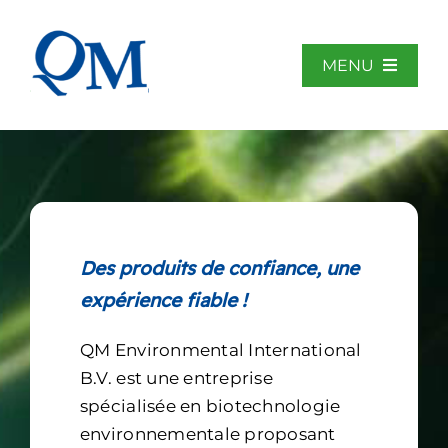
Aller
au
contenu
MENU
Accueil
À propos de QM
Des produits de confiance, une
Secteurs d’application
expérience fiable !
QM Environmental International
Bibliothèque
B.V. est une entreprise
spécialisée en biotechnologie
Actualités
environnementale proposant